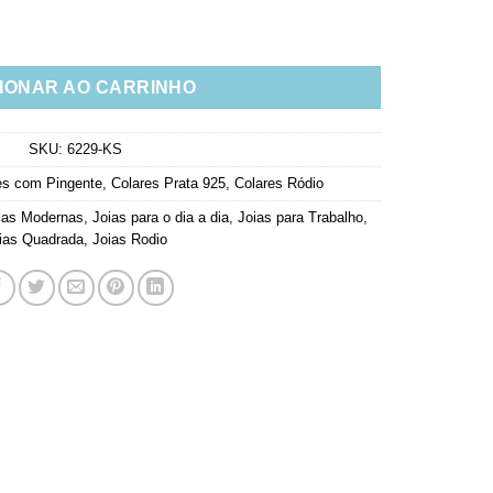
rconias Cravejada Prata 925 quantidade
IONAR AO CARRINHO
SKU:
6229-KS
es com Pingente
,
Colares Prata 925
,
Colares Ródio
ias Modernas
,
Joias para o dia a dia
,
Joias para Trabalho
,
ias Quadrada
,
Joias Rodio