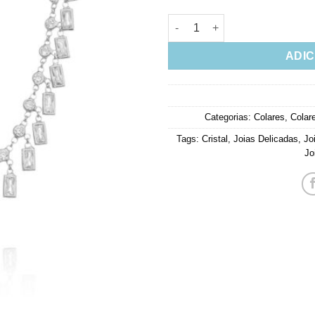
Choker De Luxo Retangulos Zi
ADIC
Categorias:
Colares
,
Colar
Tags:
Cristal
,
Joias Delicadas
,
Jo
Jo