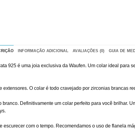
CRIÇÃO
INFORMAÇÃO ADICIONAL
AVALIAÇÕES (0)
GUIA DE ME
rata 925 é uma joia exclusiva da Waufen. Um colar ideal para s
 extensores. O colar é todo cravejado por zirconias brancas re
ranco. Definitivamente um colar perfeito para você brilhar. U
ys.
e escurecer com o tempo. Recomendamos o uso de flanela mágic