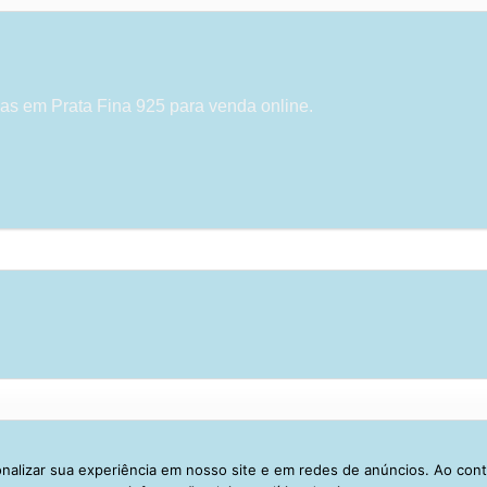
as em Prata Fina 925 para venda online.
alizar sua experiência em nosso site e em redes de anúncios. Ao con
Visa
PayPal
Stripe
MasterCard
Cash