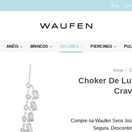
Blog
Con
ANÉIS
BRINCOS
COLARES
PIERCINGS
PUL
Início
/
C
Choker De Lu
Crav
Compre na Waufen Semi Joia
Segura. Descontos 