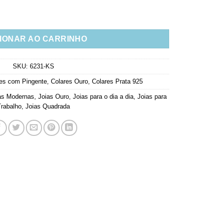
rconias Cravejada Prata 925 Banho Ouro quantidade
IONAR AO CARRINHO
SKU:
6231-KS
es com Pingente
,
Colares Ouro
,
Colares Prata 925
as Modernas
,
Joias Ouro
,
Joias para o dia a dia
,
Joias para
Trabalho
,
Joias Quadrada