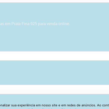
as em Prata Fina 925 para venda online.
alizar sua experiência em nosso site e em redes de anúncios. Ao con
Visa
PayPal
Stripe
MasterCard
Cash