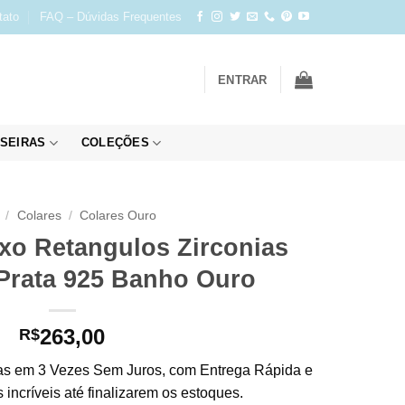
tato
FAQ – Dúvidas Frequentes
ENTRAR
SEIRAS
COLEÇÕES
/
Colares
/
Colares Ouro
xo Retangulos Zirconias
Prata 925 Banho Ouro
263,00
R$
s em 3 Vezes Sem Juros, com Entrega Rápida e
incríveis até finalizarem os estoques.