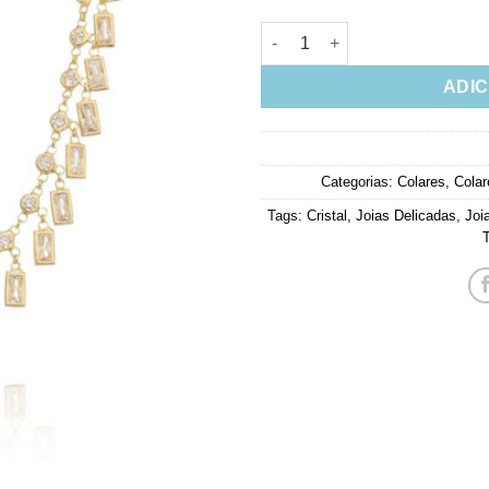
Choker De Luxo Retangulos Zi
ADIC
Categorias:
Colares
,
Colar
Tags:
Cristal
,
Joias Delicadas
,
Joi