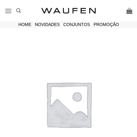
Skip
to
content
HOME
|
NOVIDADES
|
CONJUNTOS
|
PROMOÇÃO