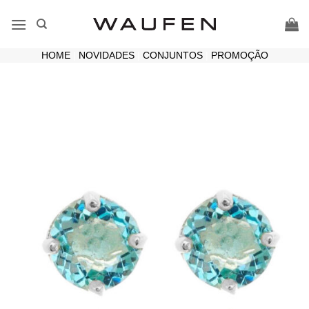
Skip
to
content
HOME
|
NOVIDADES
|
CONJUNTOS
|
PROMOÇÃO