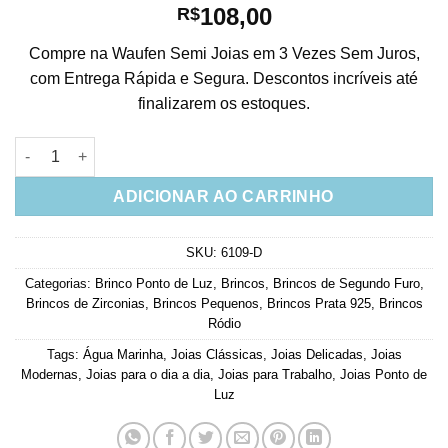
108,00
R$
Compre na Waufen Semi Joias em 3 Vezes Sem Juros,
com Entrega Rápida e Segura. Descontos incríveis até
finalizarem os estoques.
Brinco ponto de luz agua marinha prata 925 quantidade
ADICIONAR AO CARRINHO
SKU:
6109-D
Categorias:
Brinco Ponto de Luz
,
Brincos
,
Brincos de Segundo Furo
,
Brincos de Zirconias
,
Brincos Pequenos
,
Brincos Prata 925
,
Brincos
Ródio
Tags:
Água Marinha
,
Joias Clássicas
,
Joias Delicadas
,
Joias
Modernas
,
Joias para o dia a dia
,
Joias para Trabalho
,
Joias Ponto de
Luz