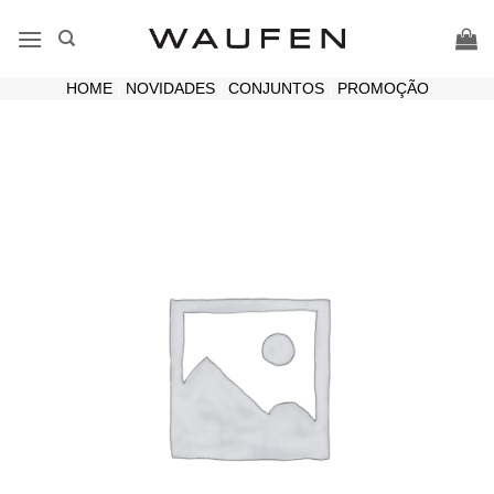
Skip
to
content
HOME
|
NOVIDADES
|
CONJUNTOS
|
PROMOÇÃO