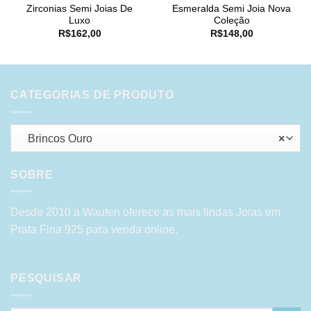
Zirconias Semi Joias De
Esmeralda Semi Joia Nova
Luxo
Coleção
R$
162,00
R$
148,00
CATEGORIAS DE PRODUTO
Brincos Ouro
×
SOBRE
Desde 2010 a Waufen oferece as mais lindas Joias em
Prata Fina 925 para venda online.
PESQUISAR