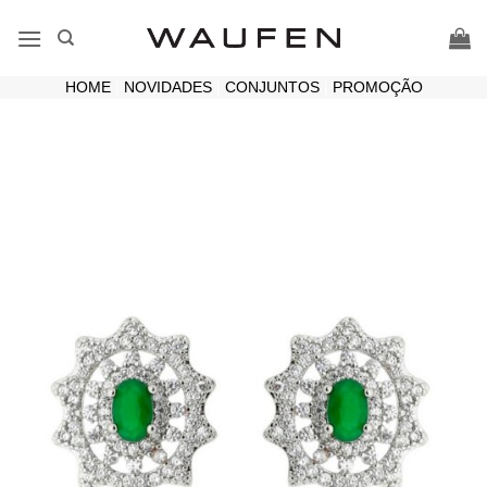
Skip
to
content
HOME
|
NOVIDADES
|
CONJUNTOS
|
PROMOÇÃO