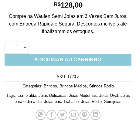
128,00
R$
Compre na Waufen Semi Joias em 3 Vezes Sem Juros,
com Entrega Rápida e Segura. Descontos incríveis até
finalizarem os estoques.
Brinco Esmeralda Oval Com Zirconias Cristais Semi Joias quan
ADICIONAR AO CARRINHO
SKU:
1720-Z
Categorias:
Brincos
,
Brincos Médios
,
Brincos Ródio
Tags:
Esmeralda
,
Joias Delicadas
,
Joias Modernas
,
Joias Oval
,
Joias
para o dia a dia
,
Joias para Trabalho
,
Joias Rodio
,
Semijoias