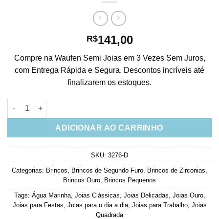
141,00
R$
Compre na Waufen Semi Joias em 3 Vezes Sem Juros,
com Entrega Rápida e Segura. Descontos incríveis até
finalizarem os estoques.
Brinco Dourado Água Marinha Quadrado Zirconias Na Galeria S
ADICIONAR AO CARRINHO
SKU:
3276-D
Categorias:
Brincos
,
Brincos de Segundo Furo
,
Brincos de Zirconias
,
Brincos Ouro
,
Brincos Pequenos
Tags:
Água Marinha
,
Joias Clássicas
,
Joias Delicadas
,
Joias Ouro
,
Joias para Festas
,
Joias para o dia a dia
,
Joias para Trabalho
,
Joias
Quadrada