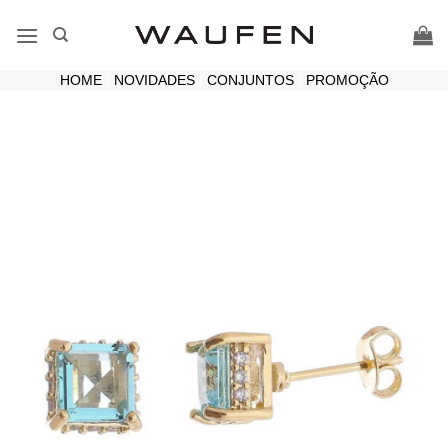
Skip
to
content
HOME
|
NOVIDADES
|
CONJUNTOS
|
PROMOÇÃO