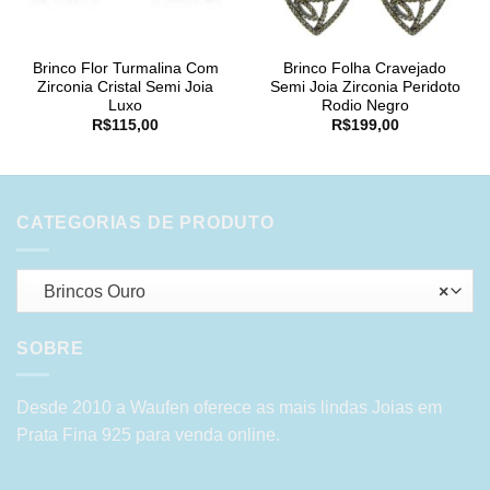
Brinco Flor Turmalina Com
Brinco Folha Cravejado
Zirconia Cristal Semi Joia
Semi Joia Zirconia Peridoto
Luxo
Rodio Negro
R$
115,00
R$
199,00
CATEGORIAS DE PRODUTO
Brincos Ouro
×
SOBRE
Desde 2010 a Waufen oferece as mais lindas Joias em
Prata Fina 925 para venda online.