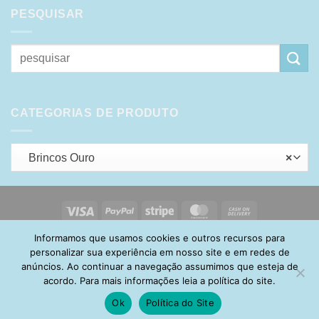
PESQUISAR
Pesquisar
por:
CATEGORIAS DE PRODUTO
Brincos Ouro
×
Visa
PayPal
Stripe
MasterCard
Cash
On
Informamos que usamos cookies e outros recursos para
HOME
SOBRE
POLÍTICA DE PRIVACIDADE
ENTREGA
Delivery
TROCA E DEVOLUÇÃO
GARANTIA
FAQ
CARRINHO
personalizar sua experiência em nosso site e em redes de
MINHA CONTA
CONTATO
anúncios. Ao continuar a navegação assumimos que esteja de
acordo. Para mais informações leia a política do site.
Ok
Política do Site