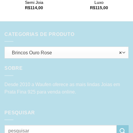
Semi Joia
Luxo
R$
114,00
R$
115,00
CATEGORIAS DE PRODUTO
Brincos Ouro Rose
×
SOBRE
Desde 2010 a Waufen oferece as mais lindas Joias em
Prata Fina 925 para venda online.
PESQUISAR
Pesquisar