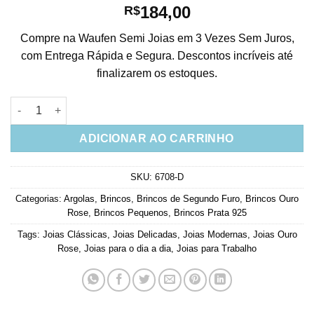
184,00
R$
Compre na Waufen Semi Joias em 3 Vezes Sem Juros,
com Entrega Rápida e Segura. Descontos incríveis até
finalizarem os estoques.
Argola Pequena De Prata 925 Bolinhas Joia Em Banho Rose qu
ADICIONAR AO CARRINHO
SKU:
6708-D
Categorias:
Argolas
,
Brincos
,
Brincos de Segundo Furo
,
Brincos Ouro
Rose
,
Brincos Pequenos
,
Brincos Prata 925
Tags:
Joias Clássicas
,
Joias Delicadas
,
Joias Modernas
,
Joias Ouro
Rose
,
Joias para o dia a dia
,
Joias para Trabalho