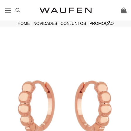
Skip
to
content
HOME
|
NOVIDADES
|
CONJUNTOS
|
PROMOÇÃO