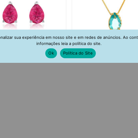
alizar sua experiência em nosso site e em redes de anúncios. Ao con
informações leia a política do site.
Ok
Política do Site
nco De Gotinha Pequena Rubi
Colar Gotinha Dourado Agua M
on Rodio Semi Joias De Luxo
Brilhante Semi Joia Fina
R$
92,00
R$
142,00