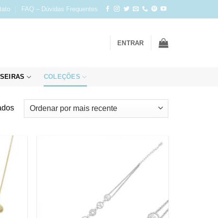
tato
FAQ – Dúvidas Frequentes
ENTRAR
SEIRAS
COLEÇÕES
Classificado
ados
por
mais
recente