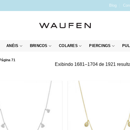
Blog
Con
ANÉIS
BRINCOS
COLARES
PIERCINGS
PUL
Página 71
Exibindo 1681–1704 de 1921 result