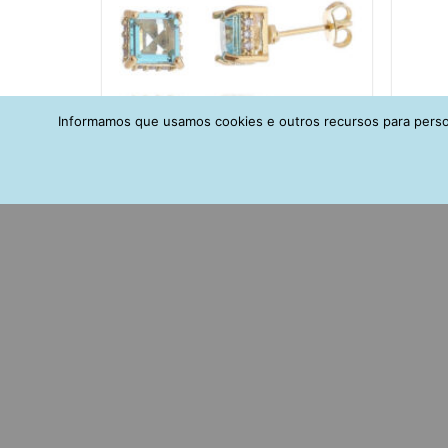
Informamos que usamos cookies e outros recursos para person
Brinco Dourado Água Marinha
Bri
Quadrado Zirconias Na Galeria Semi
Fusi
Joia
R$
141,00