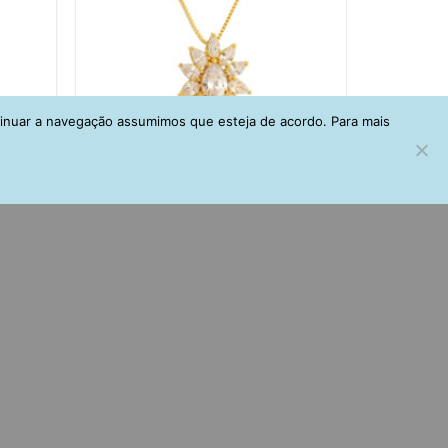
tinuar a navegação assumimos que esteja de acordo. Para mais
arinha
Colar Dourado Com Zirconias Brancas
E Banho De Ouro Semi Joias Finas
R$
163,00