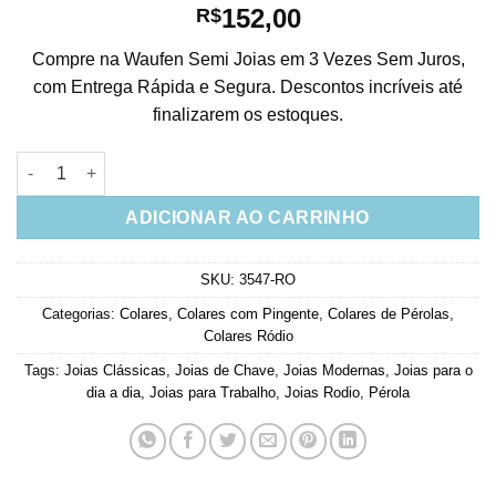
152,00
R$
Compre na Waufen Semi Joias em 3 Vezes Sem Juros,
com Entrega Rápida e Segura. Descontos incríveis até
finalizarem os estoques.
Colar Chave Prata Delicada Com Perolas E Zirconias Cristais J
ADICIONAR AO CARRINHO
SKU:
3547-RO
Categorias:
Colares
,
Colares com Pingente
,
Colares de Pérolas
,
Colares Ródio
Tags:
Joias Clássicas
,
Joias de Chave
,
Joias Modernas
,
Joias para o
dia a dia
,
Joias para Trabalho
,
Joias Rodio
,
Pérola