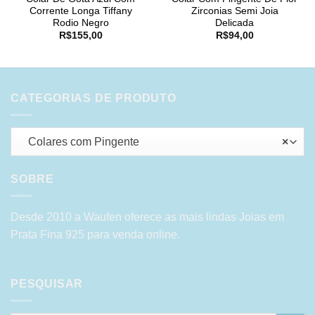
Corrente Longa Tiffany
Zirconias Semi Joia
Rodio Negro
Delicada
R$
155,00
R$
94,00
CATEGORIAS DE PRODUTO
Colares com Pingente
×
SOBRE
Desde 2010 a Waufen oferece as mais lindas Joias em
Prata Fina 925 para venda online.
PESQUISAR