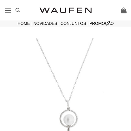
Skip
to
content
HOME
|
NOVIDADES
|
CONJUNTOS
|
PROMOÇÃO