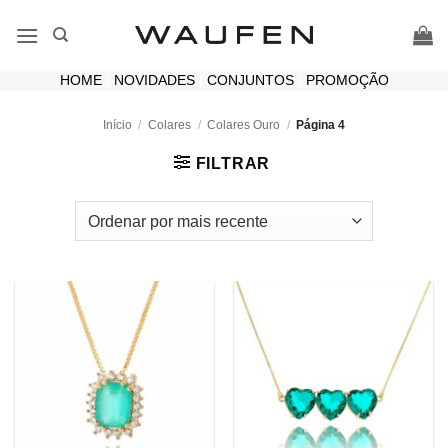
Skip
to
content
HOME
|
NOVIDADES
|
CONJUNTOS
|
PROMOÇÃO
Início
/
Colares
/
Colares Ouro
/
Página 4
FILTRAR