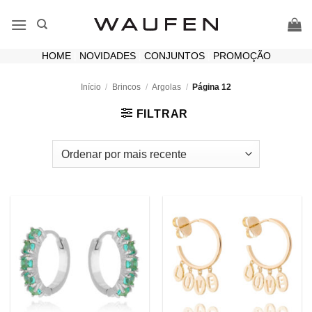
Skip
to
content
HOME
|
NOVIDADES
|
CONJUNTOS
|
PROMOÇÃO
Início
/
Brincos
/
Argolas
/
Página 12
FILTRAR