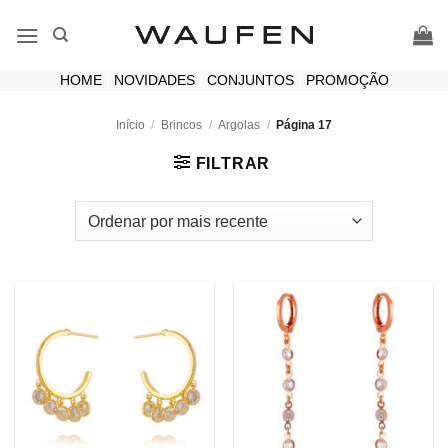
Skip
to
content
HOME
|
NOVIDADES
|
CONJUNTOS
|
PROMOÇÃO
Início
/
Brincos
/
Argolas
/
Página 17
FILTRAR