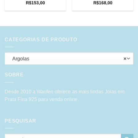
R$
153,00
R$
168,00
CATEGORIAS DE PRODUTO
Argolas
×
SOBRE
Desde 2010 a Waufen oferece as mais lindas Joias em
Prata Fina 925 para venda online.
PESQUISAR
Pesquisar