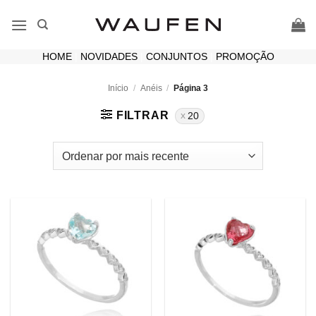
Skip
to
content
HOME
|
NOVIDADES
|
CONJUNTOS
|
PROMOÇÃO
Início
/
Anéis
/
Página 3
FILTRAR
20