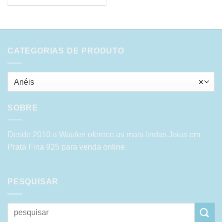
CATEGORIAS DE PRODUTO
Anéis
×
SOBRE
Desde 2010 a Waufen oferece as mais lindas Joias em
Prata Fina 925 para venda online.
PESQUISAR
Pesquisar
por: