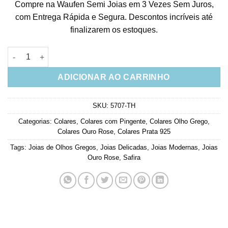
Compre na Waufen Semi Joias em 3 Vezes Sem Juros,
com Entrega Rápida e Segura. Descontos incríveis até
finalizarem os estoques.
Colar De Olho Grego Pequeno Com Cilios E Pedra Azul Safira P
ADICIONAR AO CARRINHO
SKU:
5707-TH
Categorias:
Colares
,
Colares com Pingente
,
Colares Olho Grego
,
Colares Ouro Rose
,
Colares Prata 925
Tags:
Joias de Olhos Gregos
,
Joias Delicadas
,
Joias Modernas
,
Joias
Ouro Rose
,
Safira