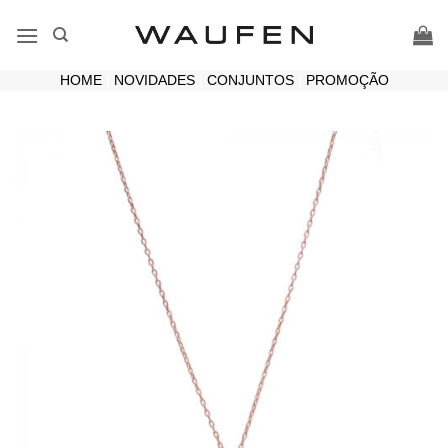
Skip
to
content
HOME
|
NOVIDADES
|
CONJUNTOS
|
PROMOÇÃO