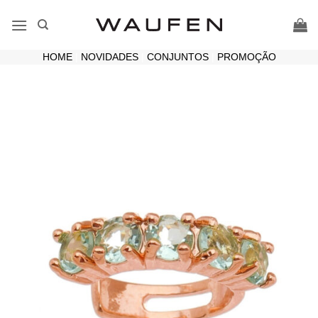
Skip
to
content
HOME
|
NOVIDADES
|
CONJUNTOS
|
PROMOÇÃO