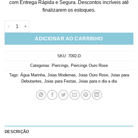
com Entrega Rápida e Segura. Descontos incríveis até
finalizarem os estoques.
Piercing Falso De Pressão Agua Marinha Prata 925 ouro rosé J
ADICIONAR AO CARRINHO
SKU:
7092-D
Categorias:
Piercings
,
Piercings Ouro Rose
Tags:
Água Marinha
,
Joias Modernas
,
Joias Ouro Rose
,
Joias para
Debutantes
,
Joias para Festas
,
Joias para o dia a dia
DESCRIÇÃO