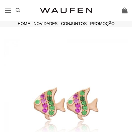
Skip
to
content
HOME
|
NOVIDADES
|
CONJUNTOS
|
PROMOÇÃO