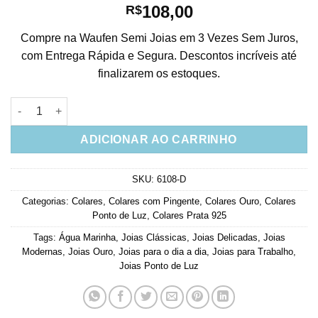
108,00
R$
Compre na Waufen Semi Joias em 3 Vezes Sem Juros,
com Entrega Rápida e Segura. Descontos incríveis até
finalizarem os estoques.
Gargantilha Ponto De Luz Agua Marinha Prata 925 Banho Ouro
ADICIONAR AO CARRINHO
SKU:
6108-D
Categorias:
Colares
,
Colares com Pingente
,
Colares Ouro
,
Colares
Ponto de Luz
,
Colares Prata 925
Tags:
Água Marinha
,
Joias Clássicas
,
Joias Delicadas
,
Joias
Modernas
,
Joias Ouro
,
Joias para o dia a dia
,
Joias para Trabalho
,
Joias Ponto de Luz