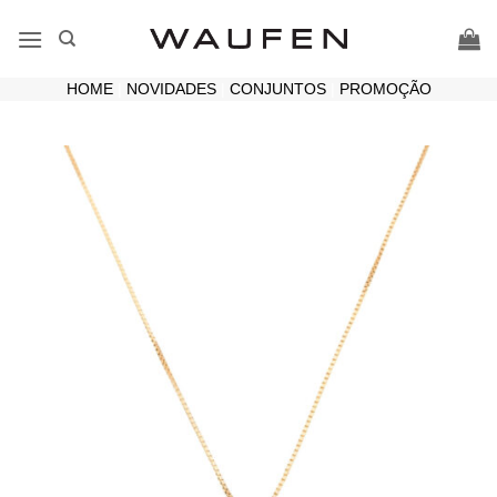
Skip
to
content
HOME
|
NOVIDADES
|
CONJUNTOS
|
PROMOÇÃO