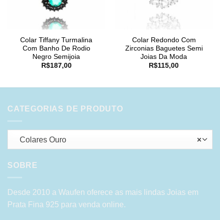
Colar Tiffany Turmalina
Colar Redondo Com
Com Banho De Rodio
Zirconias Baguetes Semi
Negro Semijoia
Joias Da Moda
R$
187,00
R$
115,00
CATEGORIAS DE PRODUTO
Colares Ouro
×
SOBRE
Desde 2010 a Waufen oferece as mais lindas Joias em
Prata Fina 925 para venda online.