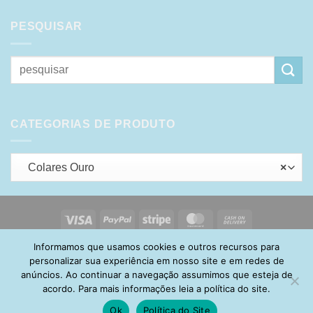
PESQUISAR
Pesquisar
por:
CATEGORIAS DE PRODUTO
Colares Ouro
×
Visa
PayPal
Stripe
MasterCard
Cash
On
Informamos que usamos cookies e outros recursos para
HOME
SOBRE
POLÍTICA DE PRIVACIDADE
ENTREGA
Delivery
TROCA E DEVOLUÇÃO
GARANTIA
FAQ
CARRINHO
personalizar sua experiência em nosso site e em redes de
MINHA CONTA
CONTATO
anúncios. Ao continuar a navegação assumimos que esteja de
acordo. Para mais informações leia a política do site.
Ok
Política do Site