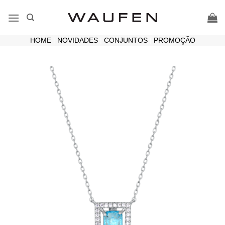
Skip
to
content
HOME
|
NOVIDADES
|
CONJUNTOS
|
PROMOÇÃO