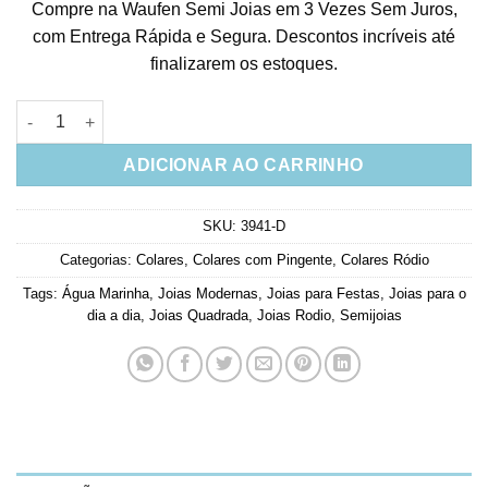
Compre na Waufen Semi Joias em 3 Vezes Sem Juros,
com Entrega Rápida e Segura. Descontos incríveis até
finalizarem os estoques.
Gargantilha Pingente Retangulo Agua Marinha Inclusão Rodio 
ADICIONAR AO CARRINHO
SKU:
3941-D
Categorias:
Colares
,
Colares com Pingente
,
Colares Ródio
Tags:
Água Marinha
,
Joias Modernas
,
Joias para Festas
,
Joias para o
dia a dia
,
Joias Quadrada
,
Joias Rodio
,
Semijoias