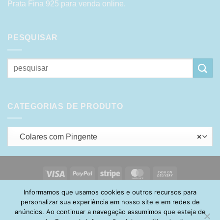
Prata Fina 925 para venda online.
PESQUISAR
Pesquisar
por:
CATEGORIAS DE PRODUTO
Colares com Pingente
×
Visa
PayPal
Stripe
MasterCard
Cash
On
Informamos que usamos cookies e outros recursos para
HOME
SOBRE
POLÍTICA DE PRIVACIDADE
ENTREGA
Delivery
TROCA E DEVOLUÇÃO
GARANTIA
FAQ
CARRINHO
personalizar sua experiência em nosso site e em redes de
MINHA CONTA
CONTATO
anúncios. Ao continuar a navegação assumimos que esteja de