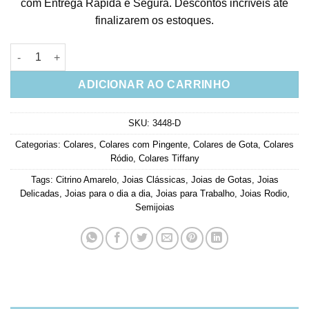
com Entrega Rápida e Segura. Descontos incríveis até
finalizarem os estoques.
Corrente Tiffy Com Gota Amarela Fusion Semi Joias Finas Rod
ADICIONAR AO CARRINHO
SKU:
3448-D
Categorias:
Colares
,
Colares com Pingente
,
Colares de Gota
,
Colares
Ródio
,
Colares Tiffany
Tags:
Citrino Amarelo
,
Joias Clássicas
,
Joias de Gotas
,
Joias
Delicadas
,
Joias para o dia a dia
,
Joias para Trabalho
,
Joias Rodio
,
Semijoias