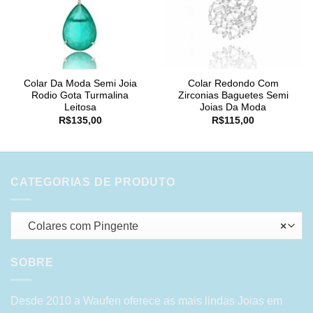
Colar Da Moda Semi Joia
Colar Redondo Com
Rodio Gota Turmalina
Zirconias Baguetes Semi
Leitosa
Joias Da Moda
R$
135,00
R$
115,00
CATEGORIAS DE PRODUTO
Colares com Pingente
×
SOBRE
Desde 2010 a Waufen oferece as mais lindas Joias em