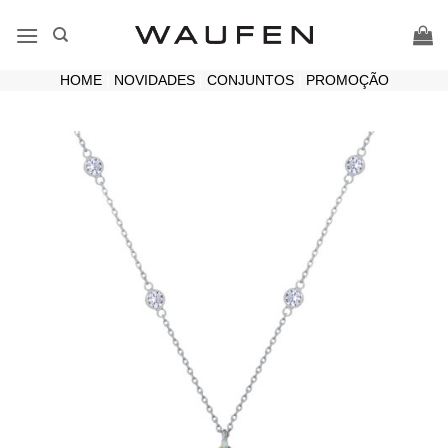
Skip
to
content
HOME
|
NOVIDADES
|
CONJUNTOS
|
PROMOÇÃO