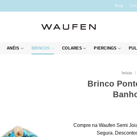
Blog
Con
ANÉIS
BRINCOS
COLARES
PIERCINGS
PUL
Início
/
Brinco Pont
Banho
Compre na Waufen Semi Joia
Segura. Descontos 