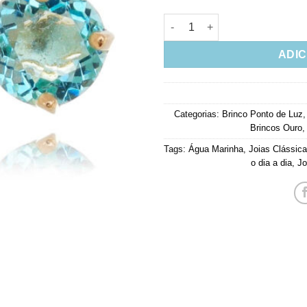
Brinco Ponto De Luz Agua Mar
ADIC
Categorias:
Brinco Ponto de Luz
Brincos Ouro
Tags:
Água Marinha
,
Joias Clássic
o dia a dia
,
Jo