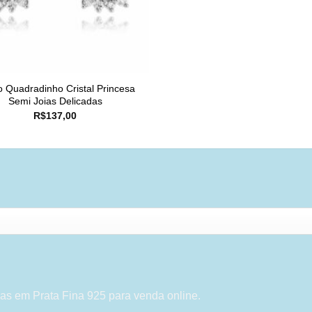
o Quadradinho Cristal Princesa
Semi Joias Delicadas
R$
137,00
as em Prata Fina 925 para venda online.