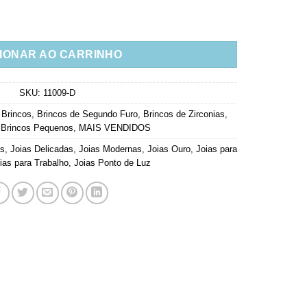
inha Banho Ouro Semi Joia quantidade
IONAR AO CARRINHO
SKU:
11009-D
,
Brincos
,
Brincos de Segundo Furo
,
Brincos de Zirconias
,
,
Brincos Pequenos
,
MAIS VENDIDOS
as
,
Joias Delicadas
,
Joias Modernas
,
Joias Ouro
,
Joias para
ias para Trabalho
,
Joias Ponto de Luz