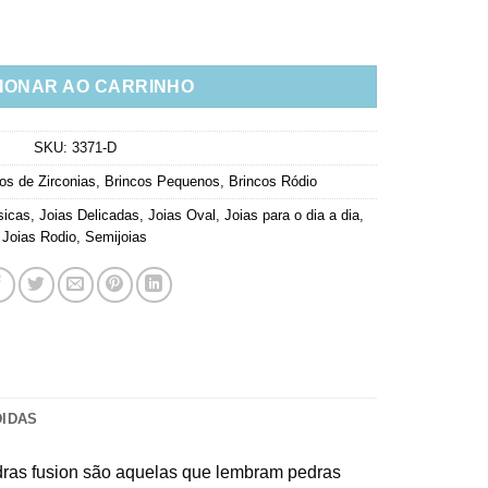
leria Cravejada Rodio Semi Joia quantidade
IONAR AO CARRINHO
SKU:
3371-D
os de Zirconias
,
Brincos Pequenos
,
Brincos Ródio
sicas
,
Joias Delicadas
,
Joias Oval
,
Joias para o dia a dia
,
Joias Rodio
,
Semijoias
DIDAS
pedras fusion são aquelas que lembram pedras