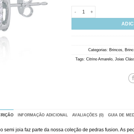
Brinco Oval Amarelo Fusion Ga
ADIC
Categorias:
Brincos
,
Brinc
Tags:
Citrino Amarelo
,
Joias Clás
CRIÇÃO
INFORMAÇÃO ADICIONAL
AVALIAÇÕES (0)
GUIA DE ME
dio semi joia faz parte da nossa coleção de pedras fusion. As 