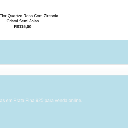
 Flor Quartzo Rosa Com Zirconia
Cristal Semi Joias
R$
115,00
as em Prata Fina 925 para venda online.