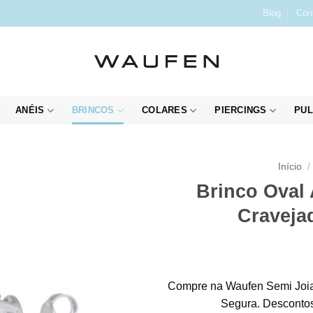
Blog
Con
ANÉIS
BRINCOS
COLARES
PIERCINGS
PUL
Início
/
Brinco Oval 
Craveja
Compre na Waufen Semi Joia
Segura. Descontos 