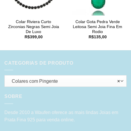
Colar Riviera Curto
Colar Gota Pedra Verde
Zirconias Negras Semi Joia
Leitosa Semi Joia Fina Em
De Luxo
Rodio
R$
399,00
R$
135,00
CATEGORIAS DE PRODUTO
Colares com Pingente
×
SOBRE
Desde 2010 a Waufen oferece as mais lindas Joias em
Prata Fina 925 para venda online.