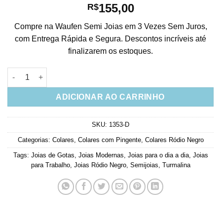
155,00
R$
Compre na Waufen Semi Joias em 3 Vezes Sem Juros,
com Entrega Rápida e Segura. Descontos incríveis até
finalizarem os estoques.
Colar Curto De Gota Grande Turmalina Rodio Negro Semijoia q
ADICIONAR AO CARRINHO
SKU:
1353-D
Categorias:
Colares
,
Colares com Pingente
,
Colares Ródio Negro
Tags:
Joias de Gotas
,
Joias Modernas
,
Joias para o dia a dia
,
Joias
para Trabalho
,
Joias Ródio Negro
,
Semijoias
,
Turmalina