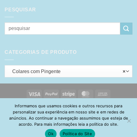
PESQUISAR
Pesquisar
por:
CATEGORIAS DE PRODUTO
Colares com Pingente
×
Visa
PayPal
Stripe
MasterCard
Cash
On
Informamos que usamos cookies e outros recursos para
HOME
SOBRE
POLÍTICA DE PRIVACIDADE
ENTREGA
Delivery
TROCA E DEVOLUÇÃO
GARANTIA
FAQ
CARRINHO
personalizar sua experiência em nosso site e em redes de
MINHA CONTA
CONTATO
anúncios. Ao continuar a navegação assumimos que esteja de
acordo. Para mais informações leia a política do site.
Ok
Política do Site