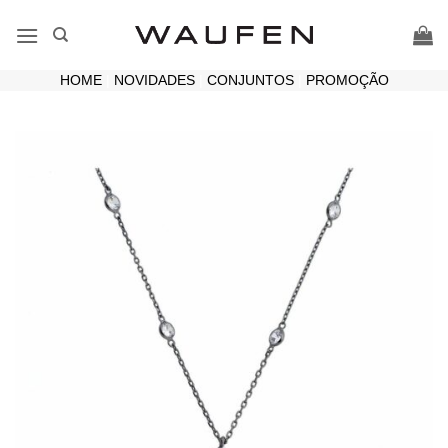
Skip
to
content
HOME
|
NOVIDADES
|
CONJUNTOS
|
PROMOÇÃO