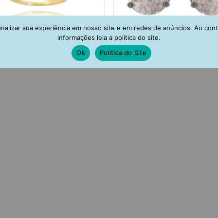
alizar sua experiência em nosso site e em redes de anúncios. Ao con
informações leia a política do site.
Ok
Política do Site
ing De Pressão Gota Turmalina
Brinco De Gota Zirconias Br
vejada Prata 925 Banho Ouro
Rodio Negro Semi Joia
(unitário)
R$
109,00
R$
175,00