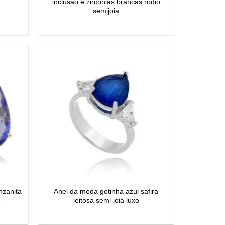
inclusão e zirconias brancas rodio
semijoia
nzanita
Anel da moda gotinha azul safira
5
leitosa semi joia luxo