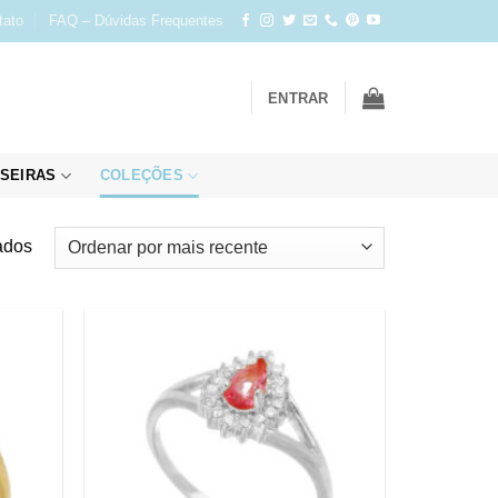
tato
FAQ – Dúvidas Frequentes
ENTRAR
SEIRAS
COLEÇÕES
Classificado
ados
por
mais
recente