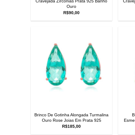
Cravejada Zirconias Prata 925 Banho
Crave
Ouro
R$
90,00
Brinco De Gotinha Alongada Turmalina
B
Ouro Rose Joias Em Prata 925
Esmer
R$
185,00