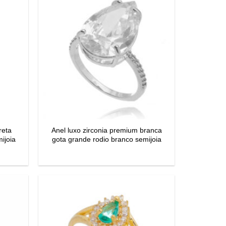
reta
Anel luxo zirconia premium branca
ijoia
gota grande rodio branco semijoia