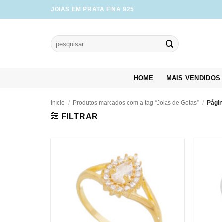
Skip
JOIAS EM PRATA FINA 925
to
content
Pesquisar
por:
HOME
MAIS VENDIDOS
Início
/
Produtos marcados com a tag “Joias de Gotas”
/
Págin
FILTRAR