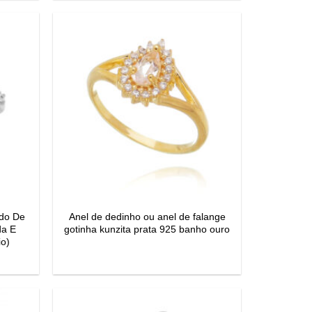
ado De
Anel de dedinho ou anel de falange
da E
gotinha kunzita prata 925 banho ouro
io)