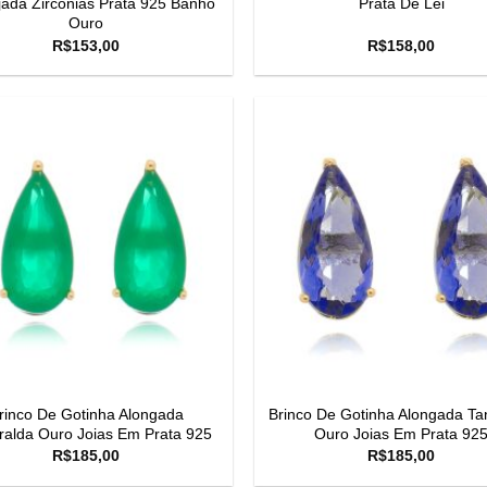
jada Zirconias Prata 925 Banho
Prata De Lei
Ouro
R$
153,00
R$
158,00
rinco De Gotinha Alongada
Brinco De Gotinha Alongada Ta
alda Ouro Joias Em Prata 925
Ouro Joias Em Prata 92
R$
185,00
R$
185,00