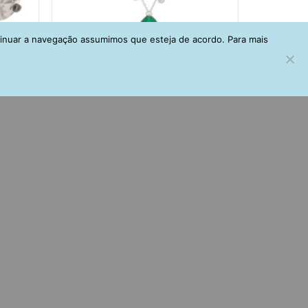
tinuar a navegação assumimos que esteja de acordo. Para mais
ancas
Colar Joia Fina Gota Esmeralda
Leitosa Em Ródio Branco Corrente De
8 Zirconias
R$
172,00