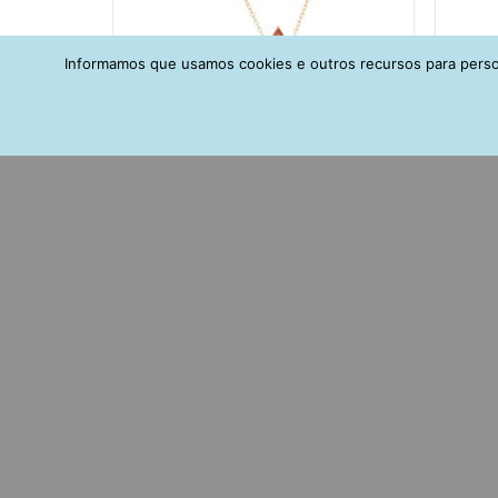
Informamos que usamos cookies e outros recursos para person
Colar Gotinha Alongada Rubelita Com
Pierc
Banho De Ouro Joias Em Prata 925
Cra
R$
178,00