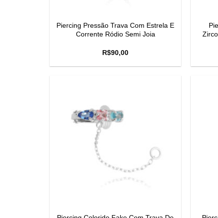
Piercing Pressão Trava Com Estrela E
Pi
Corrente Ródio Semi Joia
Zirc
R$
90,00
Piercing Colorido Fake Com Trava De
Pier