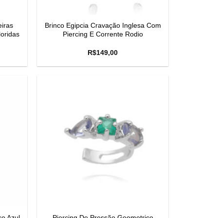
eiras
Brinco Egipcia Cravação Inglesa Com
oridas
Piercing E Corrente Rodio
R$
149,00
o Azul
Piercing De Pressão Geometrico