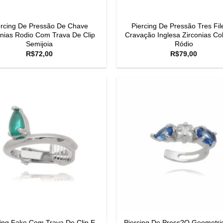
ercing De Pressão De Chave
Piercing De Pressão Tres Fil
onias Rodio Com Trava De Clip
Cravação Inglesa Zirconias Col
Semijoia
Ródio
R$
72,00
R$
79,00
cing Fake Com Trava De Clip E
Piercing De Press?O Geometric