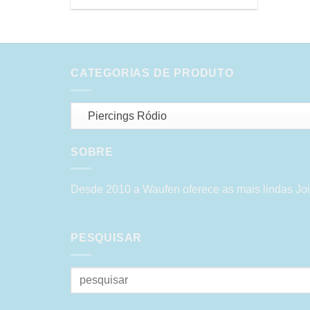
CATEGORIAS DE PRODUTO
Piercings Ródio
SOBRE
Desde 2010 a Waufen oferece as mais lindas Joi
PESQUISAR
Pesquisar
por: