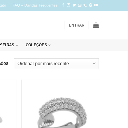
tato
FAQ – Dúvidas Frequentes
ENTRAR
SEIRAS
COLEÇÕES
Classificado
ados
por
mais
recente