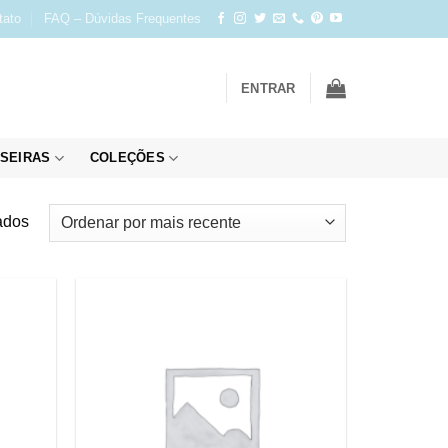
tato
FAQ – Dúvidas Frequentes
ENTRAR
SEIRAS
COLEÇÕES
Classificado
ados
por
mais
recente