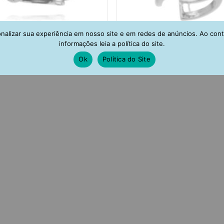
alizar sua experiência em nosso site e em redes de anúncios. Ao con
informações leia a política do site.
Ok
Política do Site
ercing De Pressão De Chave
Piercing De Pressão Tres Fil
onias Rodio Com Trava De Clip
Cravação Inglesa Zirconias Col
Semijoia
Ródio
R$
72,00
R$
79,00