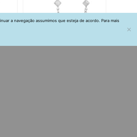
tinuar a navegação assumimos que esteja de acordo. Para mais
eiras
Brinco Egipcia Cravação Inglesa Com
oridas
Piercing E Corrente Rodio
R$
149,00