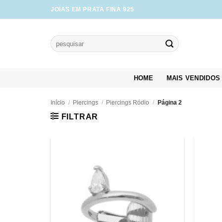
Skip
JOIAS EM PRATA FINA 925
to
content
Pesquisar
por:
HOME
MAIS VENDIDOS
Início
/
Piercings
/
Piercings Ródio
/
Página 2
FILTRAR