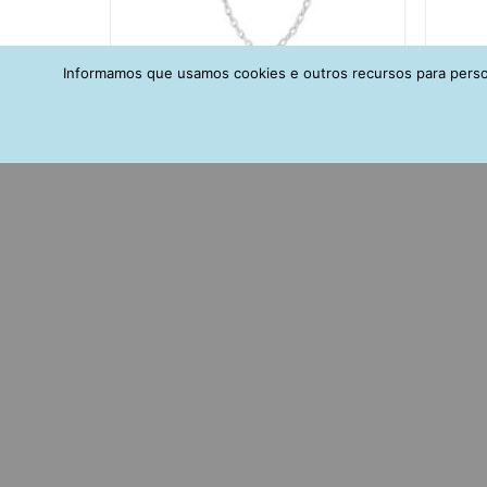
Informamos que usamos cookies e outros recursos para person
Piercing Pressão Trava Com Estrela E
Pi
Corrente Ródio Semi Joia
Zirc
R$
90,00