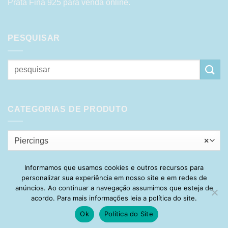
Prata Fina 925 para venda online.
PESQUISAR
Pesquisar
por:
CATEGORIAS DE PRODUTO
Piercings
×
Informamos que usamos cookies e outros recursos para
personalizar sua experiência em nosso site e em redes de
Visa
PayPal
Stripe
MasterCard
Cash
anúncios. Ao continuar a navegação assumimos que esteja de
On
acordo. Para mais informações leia a política do site.
HOME
SOBRE
POLÍTICA DE PRIVACIDADE
ENTREGA
Delivery
TROCA E DEVOLUÇÃO
GARANTIA
FAQ
CARRINHO
Ok
Política do Site
MINHA CONTA
CONTATO