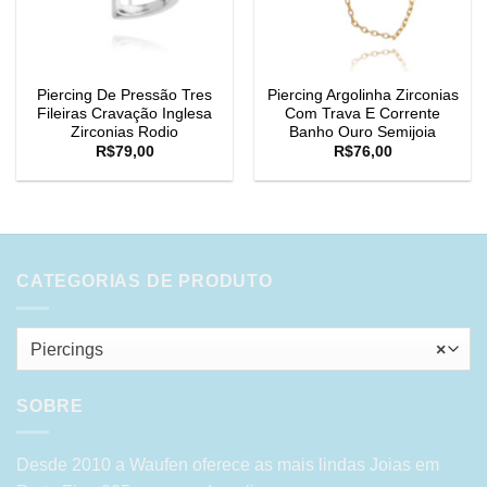
Piercing De Pressão Tres
Piercing Argolinha Zirconias
Fileiras Cravação Inglesa
Com Trava E Corrente
Zirconias Rodio
Banho Ouro Semijoia
R$
79,00
R$
76,00
CATEGORIAS DE PRODUTO
Piercings
×
SOBRE
Desde 2010 a Waufen oferece as mais lindas Joias em