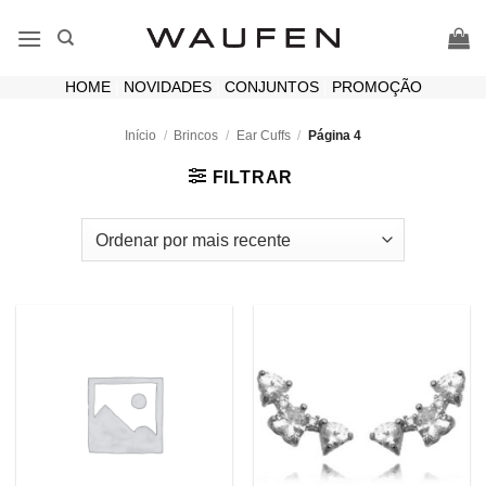
Skip
to
content
HOME
|
NOVIDADES
|
CONJUNTOS
|
PROMOÇÃO
Início
/
Brincos
/
Ear Cuffs
/
Página 4
FILTRAR