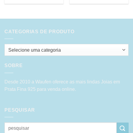
CATEGORIAS DE PRODUTO
Selecione uma categoria
SOBRE
Desde 2010 a Waufen oferece as mais lindas Joias em
Prata Fina 925 para venda online.
PESQUISAR
Pesquisar
por: