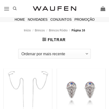
Skip
to
content
HOME
|
NOVIDADES
|
CONJUNTOS
|
PROMOÇÃO
Início
/
Brincos
/
Brincos Ródio
/
Página 16
FILTRAR